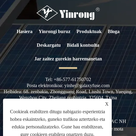
Hasiera
Yinrongi buruz
Produktuak
Bloga
Deskargatu
Bidali kontsulta
Jar zaitez gurekin harremanetan
Tel:
+86-577-61750702
Posta elektronikoa:
yinhe@galaxyfuse.com
Helbidea:
68. zenbakia, Zhongguang Road, Liushi Town, Yueqing,
Wenzhou City, Zhejiang probintzia, 325604, Txina
X
Cookieak erabiltzen ditugu nabigazio esperientzia
hobea eskaintzeko, guneko trafikoa aztertzeko eta
Copyright © 2023 Zhejiang Galaxy Fuse Co., Ltd. - AC NH
edukia pertsonalizatzeko. Gune hau erabiltzean,
Labana-Blade HRC Fuse, Industrial Fuse, NH Fuse mota
gure cookieen erabilera onartzen duzu.