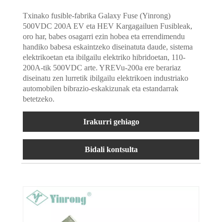
Txinako fusible-fabrika Galaxy Fuse (Yinrong)
500VDC 200A EV eta HEV Kargagailuen Fusibleak,
oro har, babes osagarri ezin hobea eta errendimendu
handiko babesa eskaintzeko diseinatuta daude, sistema
elektrikoetan eta ibilgailu elektriko hibridoetan, 110-
200A-tik 500VDC arte. YREVu-200a ere berariaz
diseinatu zen lurretik ibilgailu elektrikoen industriako
automobilen bibrazio-eskakizunak eta estandarrak
betetzeko.
Irakurri gehiago
Bidali kontsulta