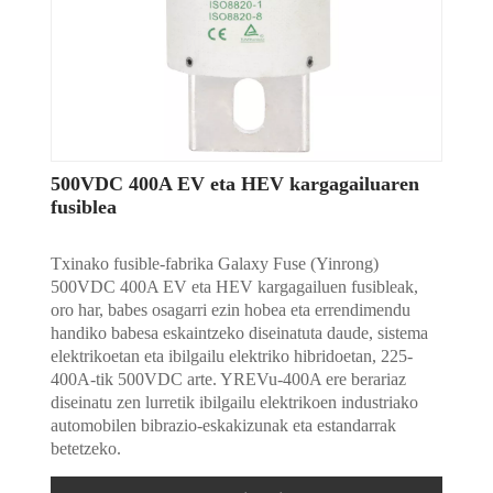
500VDC 400A EV eta HEV kargagailuaren
fusiblea
Txinako fusible-fabrika Galaxy Fuse (Yinrong)
500VDC 400A EV eta HEV kargagailuen fusibleak,
oro har, babes osagarri ezin hobea eta errendimendu
handiko babesa eskaintzeko diseinatuta daude, sistema
elektrikoetan eta ibilgailu elektriko hibridoetan, 225-
400A-tik 500VDC arte. YREVu-400A ere berariaz
diseinatu zen lurretik ibilgailu elektrikoen industriako
automobilen bibrazio-eskakizunak eta estandarrak
betetzeko.