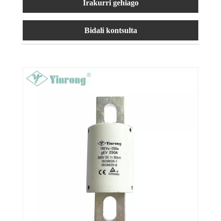
Irakurri gehiago
Bidali kontsulta