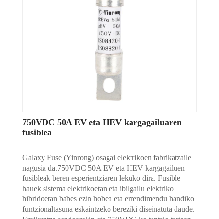
750VDC 50A EV eta HEV kargagailuaren
fusiblea
Galaxy Fuse (Yinrong) osagai elektrikoen fabrikatzaile
nagusia da.750VDC 50A EV eta HEV kargagailuen
fusibleak beren esperientziaren lekuko dira. Fusible
hauek sistema elektrikoetan eta ibilgailu elektriko
hibridoetan babes ezin hobea eta errendimendu handiko
funtzionaltasuna eskaintzeko bereziki diseinatuta daude.