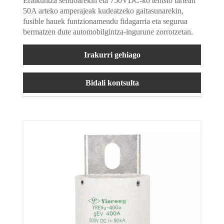
Eraikuntza sendoarekin eta 750VDC-ko tentsio tartean
50A arteko amperajeak kudeatzeko gaitasunarekin,
fusible hauek funtzionamendu fidagarria eta segurua
bermatzen dute automobilgintza-ingurune zorrotzetan.
Irakurri gehiago
Bidali kontsulta