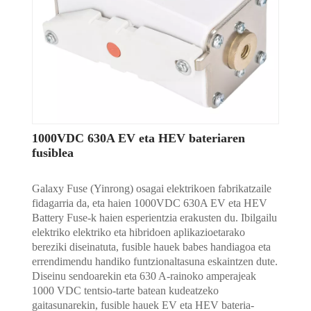
1000VDC 630A EV eta HEV bateriaren
fusiblea
Galaxy Fuse (Yinrong) osagai elektrikoen fabrikatzaile
fidagarria da, eta haien 1000VDC 630A EV eta HEV
Battery Fuse-k haien esperientzia erakusten du. Ibilgailu
elektriko elektriko eta hibridoen aplikazioetarako
bereziki diseinatuta, fusible hauek babes handiagoa eta
errendimendu handiko funtzionaltasuna eskaintzen dute.
Diseinu sendoarekin eta 630 A-rainoko amperajeak
1000 VDC tentsio-tarte batean kudeatzeko
gaitasunarekin, fusible hauek EV eta HEV bateria-