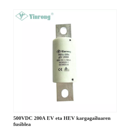
500VDC 200A EV eta HEV kargagailuaren
fusiblea