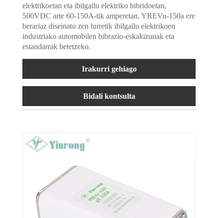
elektrikoetan eta ibilgailu elektriko hibridoetan,
500VDC arte 60-150A-tik amperetan. YREVu-150a ere
berariaz diseinatu zen lurretik ibilgailu elektrikoen
industriako automobilen bibrazio-eskakizunak eta
estandarrak betetzeko.
Irakurri gehiago
Bidali kontsulta