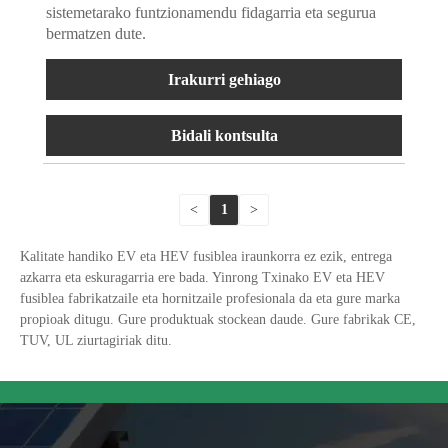
sistemetarako funtzionamendu fidagarria eta segurua
bermatzen dute.
Irakurri gehiago
Bidali kontsulta
<
1
>
Kalitate handiko EV eta HEV fusiblea iraunkorra ez ezik, entrega
azkarra eta eskuragarria ere bada. Yinrong Txinako EV eta HEV
fusiblea fabrikatzaile eta hornitzaile profesionala da eta gure marka
propioak ditugu. Gure produktuak stockean daude. Gure fabrikak CE,
TUV, UL ziurtagiriak ditu.