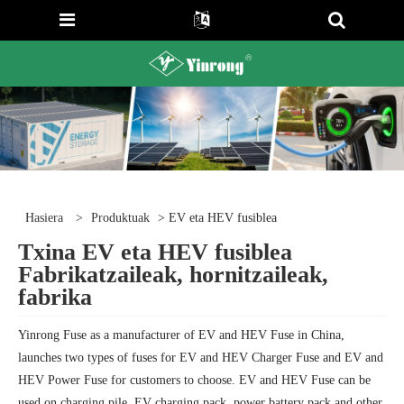
Hasiera
>
Produktuak
> EV eta HEV fusiblea
Txina EV eta HEV fusiblea
Fabrikatzaileak, hornitzaileak,
fabrika
Yinrong Fuse as a manufacturer of EV and HEV Fuse in China,
launches two types of fuses for EV and HEV Charger Fuse and EV and
HEV Power Fuse for customers to choose. EV and HEV Fuse can be
used on charging pile, EV charging pack, power battery pack and other