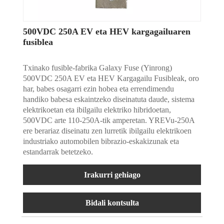
500VDC 250A EV eta HEV kargagailuaren
fusiblea
Txinako fusible-fabrika Galaxy Fuse (Yinrong)
500VDC 250A EV eta HEV Kargagailu Fusibleak, oro
har, babes osagarri ezin hobea eta errendimendu
handiko babesa eskaintzeko diseinatuta daude, sistema
elektrikoetan eta ibilgailu elektriko hibridoetan,
500VDC arte 110-250A-tik amperetan. YREVu-250A
ere berariaz diseinatu zen lurretik ibilgailu elektrikoen
industriako automobilen bibrazio-eskakizunak eta
estandarrak betetzeko.
Irakurri gehiago
Bidali kontsulta