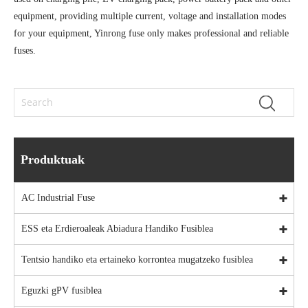
equipment, providing multiple current, voltage and installation modes
for your equipment, Yinrong fuse only makes professional and reliable
fuses.
Produktuak
AC Industrial Fuse
ESS eta Erdieroaleak Abiadura Handiko Fusiblea
Tentsio handiko eta ertaineko korrontea mugatzeko fusiblea
Eguzki gPV fusiblea