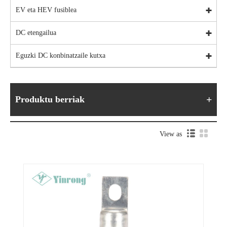
EV eta HEV fusiblea
DC etengailua
Eguzki DC konbinatzaile kutxa
Produktu berriak
View as