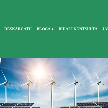
DESKARGATU
BLOGA
BIDALI KONTSULTA
JA